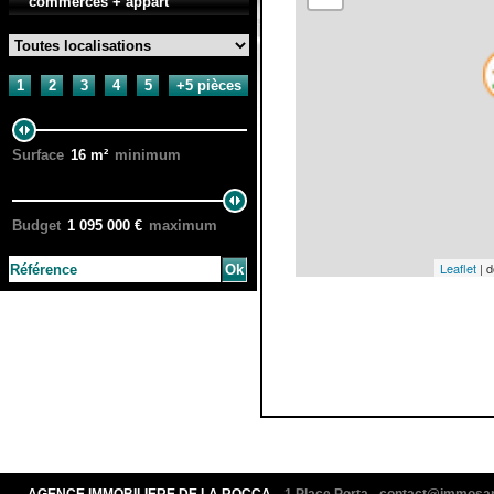
commerces + appart
1
2
3
4
5
+5 pièces
Surface
16
m²
minimum
Budget
1 095 000
€
maximum
Leaflet
| 