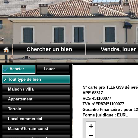
Chercher un bien
Vendre, louer 
Acheter
Louer
Tout type de bien
N° carte pro T116 G99 délivré
Maison / villa
APE 6831Z
RCS 451100077
Appartement
TVA n°FR87451100077
Terrain
Garantie Financière : pour 12
Forme juridique : EURL
Local commercial
+
Maison/Terrain const
−