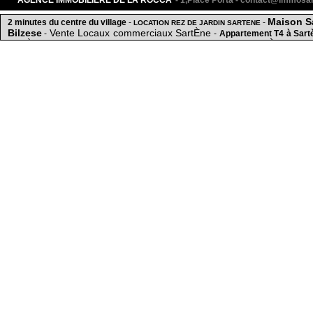
AGENCE IMMOBILIERE DE LA ROCCA
- 1,Place Porta - contact@immos
Maison S
2 minutes du centre du village
-
-
LOCATION REZ DE JARDIN SARTENE
Bilzese
Vente Locaux commerciaux SartÈne
-
-
Appartement T4 à Sart
SartÈne
Acheter Locaux commerciaux SartÈne
-
Sartene
-
-
A 
appartements
Vente Terrain SartÈne
-
-
-
Terr
XIV Arrondissement de PARIS
MER
-
Local commercial ou appartement - Sartène
-
VENTE TERRAIN CONST
IMMOBILIERE DE LA ROCCA SartÈne
Studio
Sainte-lucie-de-tal
-
-