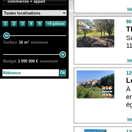
commerces + appart
Voi
98
1
2
3
4
5
+5 pièces
T
S
Surface
16
m²
minimum
11
Voi
Budget
1 095 000
€
maximum
12
L
À
e
ég
Voi
12