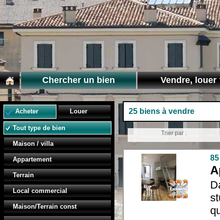
Chercher un bien
Vendre, louer 
25 biens à vendre
Acheter
Louer
Tout type de bien
Trier par :
Maison / villa
85
Appartement
A
Terrain
D
Local commercial
s
Maison/Terrain const
qu