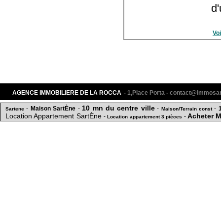
d'
Voi
AGENCE IMMOBILIERE DE LA ROCCA
- 1,Place Porta - contact@immos
10 mn du centre ville
-
Maison SartÈne
-
-
-
Sartene
Maison/Terrain const
Location Appartement SartÈne
Acheter 
-
-
Location appartement 3 pièces
immobilier hyper centre PROPRIANO
TERRAI
-
-
Acheter Terrain SartÈne
commercial
-
-
Appartement T3 meublé
-
Appartement T4
Vendre Apparteme
1 min de la mer
MAISON A LOUER A SARTENE
APPARTEMENT T3
-
-
min de la mer
Achat Terrain SartÈne
-
-
Vendre Maison SartÈne
-
Vente 