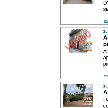
D
sa
Voi
15
A
p
A
a
pi
Voi
16
A
D
c