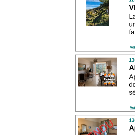
V
La
u
fa
Voi
13
A
A
d
sé
Voi
13
A