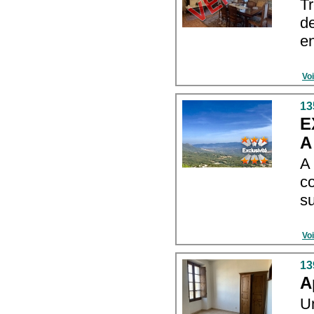
T
de
en
Voi
13
E
A
A
co
su
Voi
13
A
U