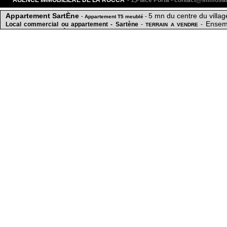
AGENCE IMMOBILIERE DE LA ROCCA
- 1,Place Porta - contact@immos
Appartement SartÈne
5 mn du centre du villag
-
-
Appartement T5 meublé
Ensem
Local commercial ou appartement - Sartène
-
-
TERRAIN A VENDRE
Appartement SartÈne
c
-
-
Appartement T4 à Sartène
-
15 mn du centre ville
LOCATION APPARTEMENT T3 SARTENE
-
APPARTEMENT DE CHARME disponible à 
2 min du centre ville
10 mn du cen
-
-
-
Acheter Locaux commerciaux SartÈne
Sainte-lucie-de-tallano
-
-
MAISON VUE MER
-
Vendre Maison SartÈne
Bilzes