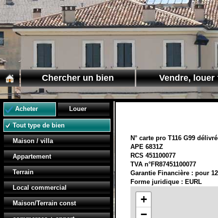
Chercher un bien
Vendre, louer 
Acheter
Louer
Tout type de bien
N° carte pro T116 G99 délivré
Maison / villa
APE 6831Z
RCS 451100077
Appartement
TVA n°FR87451100077
Terrain
Garantie Financière : pour 12
Forme juridique : EURL
Local commercial
+
Maison/Terrain const
−