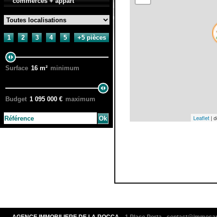
commerces + appart
1
2
3
4
5
+5 pièces
Surface
16
m²
minimum
Budget
1 095 000
€
maximum
Leaflet
| 