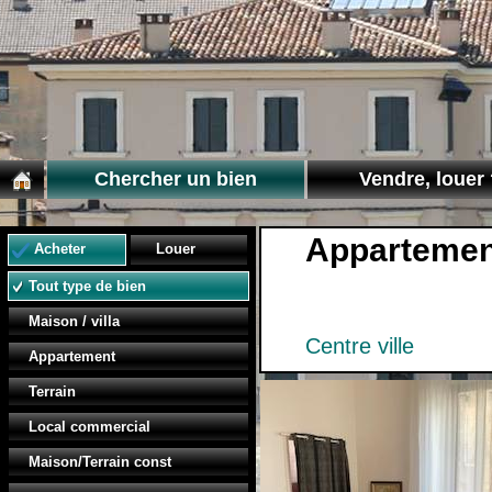
Chercher un bien
Vendre, louer 
Appartemen
Acheter
Louer
Tout type de bien
Maison / villa
Centre ville
Appartement
Terrain
Local commercial
Maison/Terrain const