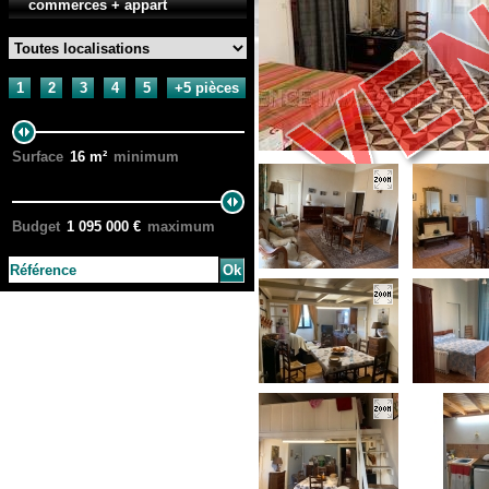
commerces + appart
1
2
3
4
5
+5 pièces
Surface
16
m²
minimum
Budget
1 095 000
€
maximum