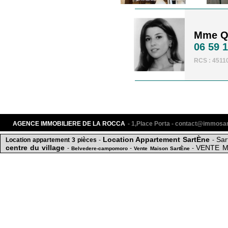
Mme QU
06 59 1
RCS : 4511
AGENCE IMMOBILIERE DE LA ROCCA
- 1,Place Porta - contact@immos
Location Appartement SartÈne
Sar
Location appartement 3 pièces
-
-
centre du village
VENTE M
-
-
-
Belvedere-campomoro
Vente Maison SartÈne
centre ville
-
-
Sollacaro
-
Acheter Locaux commerciaux SartÈne
2 min du centre vi
commerciaux SartÈne
Vendre Locaux 
-
Vente Appartement SartÈne
-
TERRAIN AU COEUR DE SARTENE
-
-
LOCAT
Appartement T3 SARTENE
Vendre Terrain SartÈne
Propriano
5 min de la mer
-
-
-
15 mn du centre 