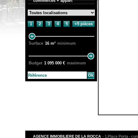
commerces + appart
1
2
3
4
5
+5 pièces
Surface
16
m²
minimum
Budget
1 095 000
€
maximum
AGENCE IMMOBILIERE DE LA ROCCA
- 1,Place Porta - 