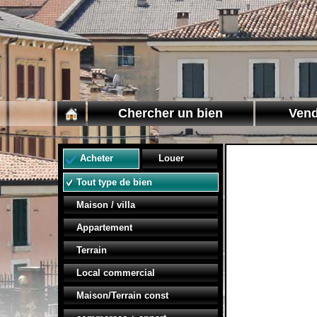
Chercher un bien
Vend
Acheter
Louer
Tout type de bien
Maison / villa
Appartement
Terrain
Local commercial
Maison/Terrain const