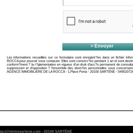
> Envoyer
Les informations recueillies sur ce formulaire sont enregistr?es dans un fichier
ROCCA pour pouvoir vous contacter. Elles sont conserv?es pendant 1 an et sont desti
conform?ment ? la r?glementation en vigueur d'un droit d'acc?s permanent de consultatio
suppression et d'opposition ? l'ensemble des donn?es personnelles vous concernant, 
AGENCE IMMOBILIERE DE LA ROCCA - 1,Place Porta - 20100 SARTÈNE - 04952072
contact@immosartene.com - 20100 SARTÈNE