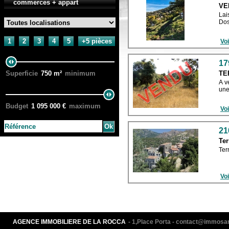
commerces + appart
VE
Lai
Dos
1
2
3
4
5
+5 pièces
Voi
17
Superficie
750
m²
minimum
TE
A v
une
Budget
1 095 000
€
maximum
Voi
21
Ter
Ter
Voi
AGENCE IMMOBILIERE DE LA ROCCA
- 1,Place Porta - contact@immos