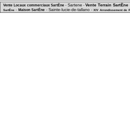
Sartene
Vente Terrain SartÈne
Vente Locaux commerciaux SartÈne
-
-
Sainte-lucie-de-tallano
-
Maison SartÈne
-
-
SartÈne
XIV Arrondissement de 
TERRAIN CONSTRUCTIBLE A SOLLACARO
15 mn du c
-
Propriano
-
mer
Appartement T3 SARTENE
5 min
-
-
MAISON A VENDRE FOCE
-
Appartement
commerces + ap
-
Location studio meublé à Sartène
-
APPARTEMENT DE CHARME disponible à la vente à partir du 01/09