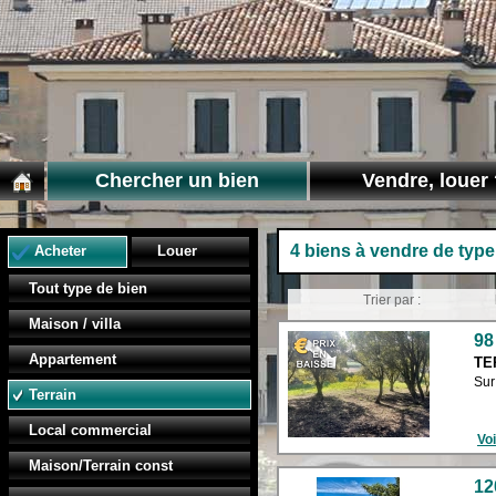
Chercher un bien
Vendre, louer 
4 biens à vendre de type
Acheter
Louer
Tout type de bien
Trier par :
Maison / villa
98
Appartement
TE
Sur
Terrain
Local commercial
Voi
Maison/Terrain const
12