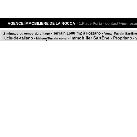
AGENCE IMMOBILIERE DE LA ROCCA
- 1,Place Porta - contact@immos
-
Terrain 1600 m2 à Fozzano
-
2 minutes du centre du village
Vente Terrain SartÈn
lucie-de-tallano
Immobilier SartÈne
Propriano
-
-
-
-
Maison/Terrain const
Achat Maison SartÈne
Appartement T5 meublé
Ma
-
-
Sartene
-
-
Maison SartÈne
Terrain SartÈne
-
-
APPARTEMENT VUE MER A PROPRIANO
SartÈne
10 mn du centre ville
5 mn du centre v
-
-
-
TERRAIN A VENDRE
commerciaux SartÈne