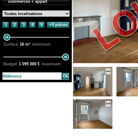
commerces + appart
1
2
3
4
5
+5 pièces
Surface
16
m²
minimum
Budget
1 095 000
€
maximum