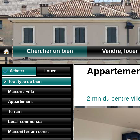
Chercher un bien
Vendre, louer 
Appartemen
Acheter
Louer
Tout type de bien
Maison / villa
2 mn du centre vill
Appartement
Terrain
Local commercial
Maison/Terrain const