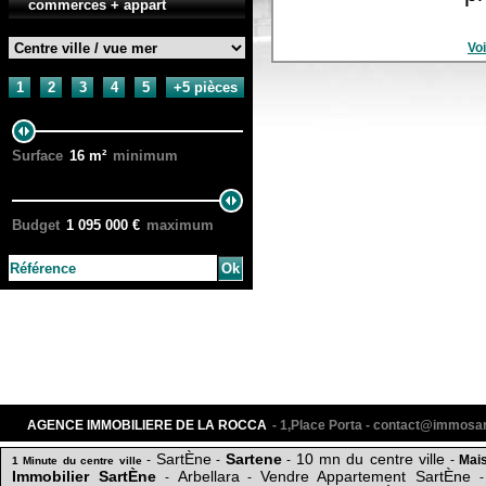
commerces + appart
Voi
1
2
3
4
5
+5 pièces
Surface
16
m²
minimum
Budget
1 095 000
€
maximum
AGENCE IMMOBILIERE DE LA ROCCA
- 1,Place Porta - contact@immos
SartÈne
Sartene
10 mn du centre ville
-
-
-
-
Mai
1 Minute du centre ville
Immobilier SartÈne
Arbellara
Vendre Appartement SartÈne
-
-