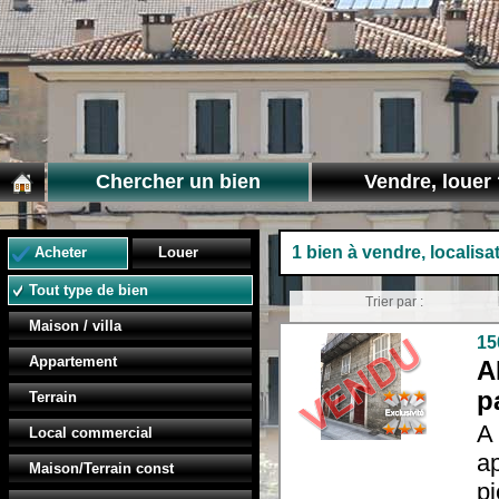
Chercher un bien
Vendre, louer 
1 bien à vendre, localisa
Acheter
Louer
Tout type de bien
Trier par :
Maison / villa
15
Appartement
A
p
Terrain
A
Local commercial
a
Maison/Terrain const
pi