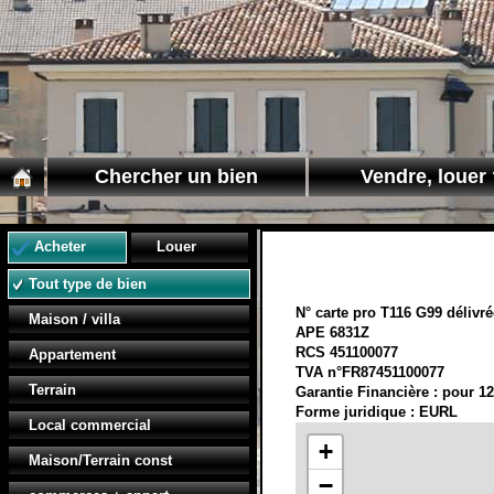
Chercher un bien
Vendre, louer 
Acheter
Louer
Tout type de bien
N° carte pro T116 G99 délivré
Maison / villa
APE 6831Z
RCS 451100077
Appartement
TVA n°FR87451100077
Terrain
Garantie Financière : pour 12
Forme juridique : EURL
Local commercial
+
Maison/Terrain const
−