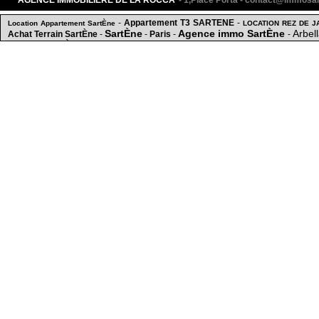
AGENCE IMMOBILIERE DE LA ROCCA
- 1,Place Porta - contact@immos
-
Appartement T3 SARTENE
-
Location Appartement SartÈne
LOCATION REZ DE 
SartÈne
Agence immo SartÈne
Arbel
Achat Terrain SartÈne
-
-
Paris
-
-
Maison SartÈne
15 mn du centre ville
Ma
-
Maison/Terrain const
-
-
CONSTRUCTIBLE / MAISON A RENOVER VUE MER
-
10 mn du centre
APPARTEMENT DE CHARME disponible à la vente à
Maison SartÈne
-
ARBELLARA
-
Appartement T3 meublé
-
-
Terrain
2 min du centre ville