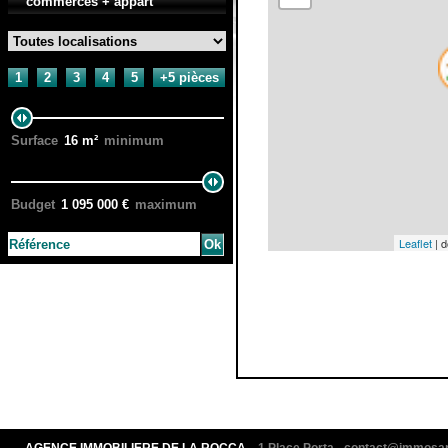
commerces + appart
1
2
3
4
5
+5 pièces
Surface
16
m²
minimum
Budget
1 095 000
€
maximum
Leaflet
| 