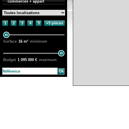
commerces + appart
1
2
3
4
5
+5 pièces
Surface
16
m²
minimum
Budget
1 095 000
€
maximum