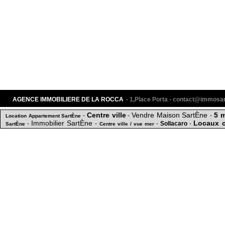
AGENCE IMMOBILIERE DE LA ROCCA
- 1,Place Porta - contact@immos
Centre ville
Vendre Maison SartÈne
5 m
-
-
-
Location Appartement SartÈne
Immobilier SartÈne
Locaux 
-
-
-
Sollacaro
-
SartÈne
Centre ville / vue mer
MER A PROPRIANO
Fozzan
-
Appartement T3 meublé
-
-
Maison / villa
ROCCA SartÈne
MAISON VUE MER
SARTENE - VILLA 241 m
-
-
Acheter Maison SartÈne
-
-
APPARTEMENT
CONSTRUCTIBLE A SOLLACARO
APPARTEM
TIZZANO
-
-
VENTE MAISON ARBELLARA
-
Achat Maison SartÈne