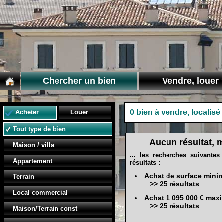
Chercher un bien
Vendre, louer 
0 bien à vendre, localis
Acheter
Louer
Tout type de bien
Aucun résultat, m
Maison / villa
... les recherches suivante
Appartement
résultats :
Achat de surface mini
Terrain
>> 25 résultats
Local commercial
Achat 1 095 000 € ma
>> 25 résultats
Maison/Terrain const