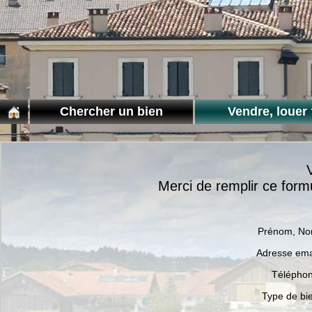
Chercher un bien
Vendre, louer 
Merci de remplir ce for
Prénom, N
Adresse ema
Télépho
Type de bi