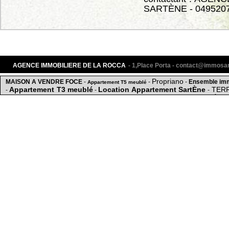
SARTÈNE - 049520
AGENCE IMMOBILIERE DE LA ROCCA
- 1,Place Porta - contact@immos
Propriano
MAISON A VENDRE FOCE
-
-
-
Ensemble imm
Appartement T5 meublé
Appartement T3 meublé
Location Appartement SartÈne
TERR
-
-
-
T2
Sartene
-
-
-
Acheter Locaux commerciaux SartÈne
2 min du centre ville
SartÈne
Foce
Agence immo
-
-
-
AGENCE IMMOBILIERE DE LA ROCCA SartÈne
Maison / villa
Vente Locaux commerciaux 
-
-
Terrain 1600 m2 à Fozzano
ville
-
-
Appartement
-
-
M
Maison/Terrain const
LOCATION REZ DE JARDIN SARTENE